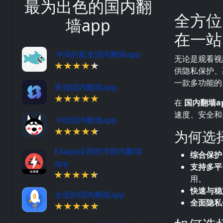
最为出色的国内翻
全方位
描述
墙app
在一站
冲浪的鲨鱼国内翻墙app
无论是观看视
供隐私保护、
一款多功能的
疾驰国内翻墙app
在
国内翻墙a
速度、安全和
小哈国内翻墙app
为何选择
EAapp应用程序国内翻墙
综合保护
app
支持多平
用。
快速与稳
全面的国内翻墙app
全面隐私