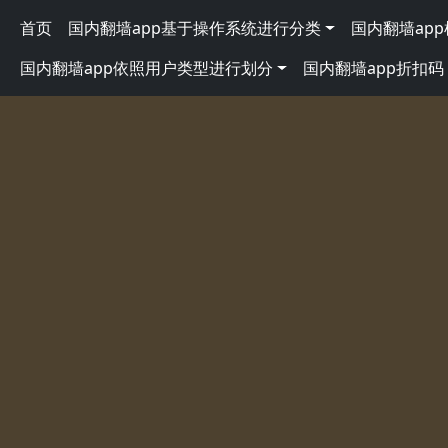
跳转到主要内容
Main navigation
首页
国内翻墙app基于操作系统进行分类
国内翻墙ap
国内翻墙app依照用户类型进行划分
国内翻墙app折扣码