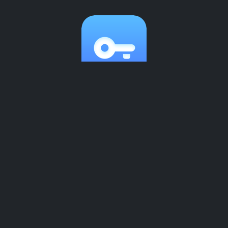
2026最新外部网络国内翻墙app优惠券
4.7 • 63K 评分
开发者:
外部网络国内翻墙app 应用程序团队
最低系统要求:
MacOS 10.11版本、Android 5系统、
Windows 7操作系统
获取外部网络国内翻墙app优惠