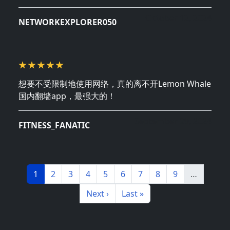
October 12, 2024
NETWORKEXPLORER050
想要不受限制地使用网络，真的离不开Lemon Whale
国内翻墙app，最强大的！
September 29, 2024
FITNESS_FANATIC
分页
Page
Page
Page
Page
Page
Page
Page
Page
Page
1
2
3
4
5
6
7
8
9
…
下一页
末页
Next ›
Last »