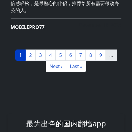
倍感轻松，是最贴心的伴侣，推荐给所有需要移动办
公的人。
December 16, 2024
MOBILEPRO77
分页
Page
Page
Page
Page
Page
Page
Page
Page
Page
1
2
3
4
5
6
7
8
9
…
下一页
末页
Next ›
Last »
最为出色的国内翻墙app