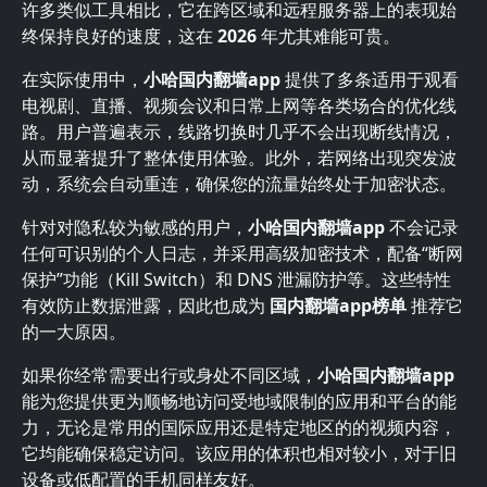
许多类似工具相比，它在跨区域和远程服务器上的表现始
终保持良好的速度，这在
2026
年尤其难能可贵。
在实际使用中，
小哈国内翻墙app
提供了多条适用于观看
电视剧、直播、视频会议和日常上网等各类场合的优化线
路。用户普遍表示，线路切换时几乎不会出现断线情况，
从而显著提升了整体使用体验。此外，若网络出现突发波
动，系统会自动重连，确保您的流量始终处于加密状态。
针对对隐私较为敏感的用户，
小哈国内翻墙app
不会记录
任何可识别的个人日志，并采用高级加密技术，配备“断网
保护”功能（Kill Switch）和 DNS 泄漏防护等。这些特性
有效防止数据泄露，因此也成为
国内翻墙app榜单
推荐它
的一大原因。
如果你经常需要出行或身处不同区域，
小哈国内翻墙app
能为您提供更为顺畅地访问受地域限制的应用和平台的能
力，无论是常用的国际应用还是特定地区的的视频内容，
它均能确保稳定访问。该应用的体积也相对较小，对于旧
设备或低配置的手机同样友好。